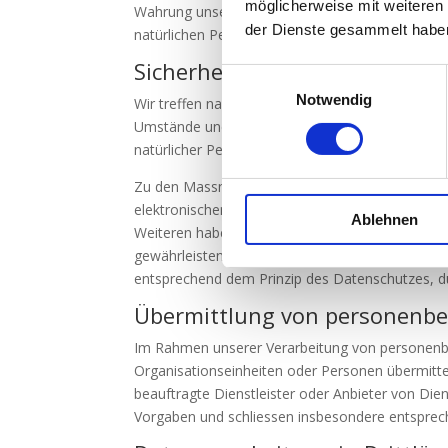
möglicherweise mit weiteren
Wahrung unserer berechtigten Interessen ist Art.
der Dienste gesammelt habe
natürlichen Person eine Verarbeitung personenbe
Sicherheitsmassnahmen
Einwilligungsauswahl
Notwendig
Wir treffen nach Massgabe der gesetzlichen Vor
Umstände und der Zwecke der Verarbeitung sowie
natürlicher Personen geeignete technische und
Zu den Massnahmen gehören insbesondere die Sic
elektronischen Zugangs zu den Daten als auch de
Ablehnen
Weiteren haben wir Verfahren eingerichtet, di
gewährleisten. Ferner berücksichtigen wir den 
entsprechend dem Prinzip des Datenschutzes, du
Übermittlung von personenb
Im Rahmen unserer Verarbeitung von personenbe
Organisationseinheiten oder Personen übermitte
beauftragte Dienstleister oder Anbieter von Dien
Vorgaben und schliessen insbesondere entsprech