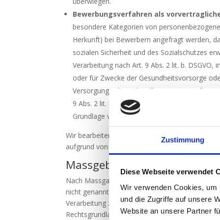
überwiegen.
Bewerbungsverfahren als vorvertragliches 
besondere Kategorien von personenbezogenen 
Herkunft) bei Bewerbern angefragt werden, da
sozialen Sicherheit und des Sozialschutzes e
Verarbeitung nach Art. 9 Abs. 2 lit. b. DSGVO,
oder für Zwecke der Gesundheitsvorsorge oder d
Versorgung oder Behandlung im Gesundheits- o
9 Abs. 2 lit. h. DSGVO. Im Fall einer auf frei
Grundlage von Art. 9 Abs. 2 lit. a. DSGVO.
Wir bearbeiten Personendaten für jene Dauer, di
Zustimmung
aufgrund von gesetzlichen und sonstigen Pflicht
Massgebliche Rechtsgrundla
Diese Webseite verwendet 
Nach Massgabe des Art. 13 DSGVO teilen wir Ihn
Wir verwenden Cookies, um I
nicht genannt wird, gilt Folgendes: Die Rechtsgru
und die Zugriffe auf unsere 
Verarbeitung zur Erfüllung unserer Leistungen u
Website an unsere Partner fü
Rechtsgrundlage für die Verarbeitung zur Erfüllun