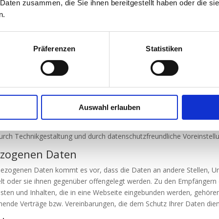
 Daten zusammen, die Sie ihnen bereitgestellt haben oder die s
 6 Abs. 1 lit. f DSGVO. Für den Fall, dass lebenswichtige Interessen 
n.
zogener Daten erforderlich machen, dient Art. 6 Abs. 1 lit. d DSGVO 
Präferenzen
Statistiken
gaben unter Berücksichtigung des Stands der Technik, der Implement
 der unterschiedlichen Eintrittswahrscheinlichkeiten und des Ausma
 organisatorische Massnahmen, um ein dem Risiko angemessenes Schu
herung der Vertraulichkeit, Integrität und Verfügbarkeit von Daten 
s sie betreffenden Zugriffs, der Eingabe, der Weitergabe, der Sicher
Auswahl erlauben
e eine Wahrnehmung von Betroffenenrechten, die Löschung von Daten 
Schutz personenbezogener Daten bereits bei der Entwicklung bzw. Au
rch Technikgestaltung und durch datenschutzfreundliche Voreinstell
ezogenen Daten
zogenen Daten kommt es vor, dass die Daten an andere Stellen, Unt
lt oder sie ihnen gegenüber offengelegt werden. Zu den Empfängern 
sten und Inhalten, die in eine Webseite eingebunden werden, gehören.
ende Verträge bzw. Vereinbarungen, die dem Schutz Ihrer Daten die