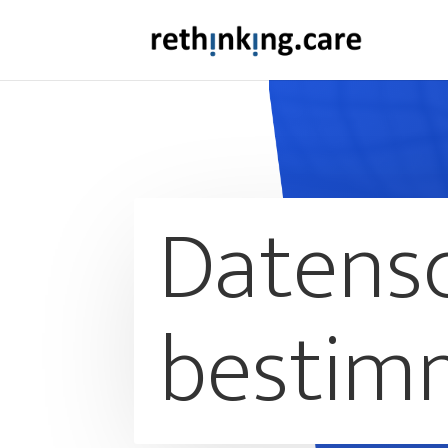
Datens
bestim