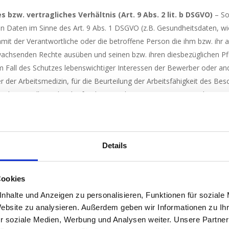
bzw. vertragliches Verhältnis (Art. 9 Abs. 2 lit. b DSGVO)
– So
Daten im Sinne des Art. 9 Abs. 1 DSGVO (z.B. Gesundheitsdaten, wi
mit der Verantwortliche oder die betroffene Person die ihm bzw. ihr
rwachsenden Rechte ausüben und seinen bzw. ihren diesbezüglichen P
 im Fall des Schutzes lebenswichtiger Interessen der Bewerber oder an
er Arbeitsmedizin, für die Beurteilung der Arbeitsfähigkeit des Besch
der Sozialbereich oder für die Verwaltung von Systemen und Dienste
williger Einwilligung beruhenden Mitteilung von besonderen Kategorien v
e für den jeweiligen Zweck oder die jeweiligen Zwecke erforderlich i
Details
en, denen wir unterliegen, schränken wir die Bearbeitung entsprechend
gen
Cookies
en die Rechtsgrundlagen unserer Datenverarbeitungen mit. Sofern di
nhalte und Anzeigen zu personalisieren, Funktionen für soziale
ndlage für die Einholung von Einwilligungen ist Art. 6 Abs. 1 lit. a und
Website zu analysieren. Außerdem geben wir Informationen zu I
nd Durchführung vertraglicher Massnahmen sowie Beantwortung von Anf
r soziale Medien, Werbung und Analysen weiter. Unsere Partner
g unserer rechtlichen Verpflichtungen ist Art. 6 Abs. 1 lit. c DSGVO, u