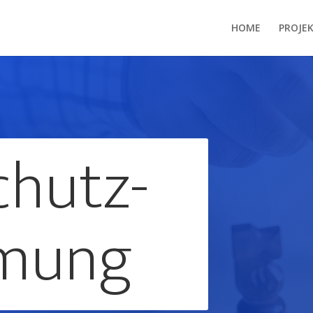
HOME
PROJE
chutz-
mung