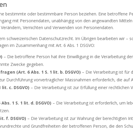
ten
eine bestimmte oder bestimmbare Person beziehen. Eine betroffene Pe
Umgang mit Personendaten, unabhängig von den angewandten Mitteln
, Verändern, Vernichten und Verwenden von Personendaten.
dem schweizerischen Datenschutzrecht. Im Übrigen bearbeiten wir – 
agen im Zusammenhang mit Art. 6 Abs. 1 DSGVO:
O)
– Die betroffene Person hat ihre Einwilligung in die Verarbeitung 
immte Zwecke gegeben.
agen (Art. 6 Abs. 1 S. 1 lit. b. DSGVO)
– Die Verarbeitung ist für 
r zur Durchführung vorvertraglicher Massnahmen erforderlich, die auf 
 lit. c. DSGVO)
– Die Verarbeitung ist zur Erfüllung einer rechtlichen 
bs. 1 S. 1 lit. d. DSGVO)
– Die Verarbeitung ist erforderlich, um l
tzen.
it. f. DSGVO)
– Die Verarbeitung ist zur Wahrung der berechtigten In
r Grundrechte und Grundfreiheiten der betroffenen Person, die den S