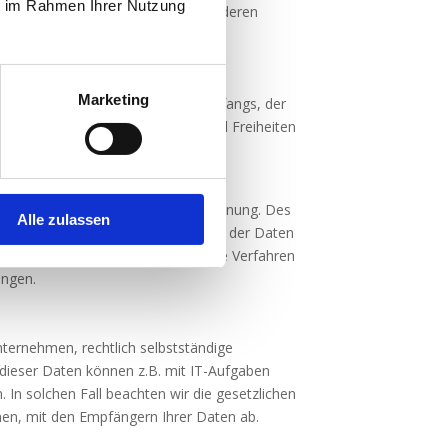
ie im Rahmen Ihrer Nutzung
der betroffenen Person oder einer anderen
als Rechtsgrundlage.
Marketing
ierungskosten und der Art, des Umfangs, der
sses der Bedrohung der Rechte und Freiheiten
tzniveau zu gewährleisten.
durch Kontrolle des physischen und
ung der Verfügbarkeit und ihrer Trennung. Des
Alle zulassen
und Reaktionen auf die Gefährdung der Daten
swahl von Hardware, Software sowie Verfahren
ungen.
ernehmen, rechtlich selbstständige
dieser Daten können z.B. mit IT-Aufgaben
 In solchen Fall beachten wir die gesetzlichen
nen, mit den Empfängern Ihrer Daten ab.