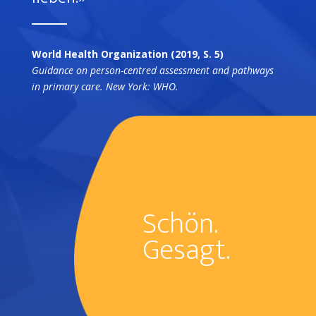
World Health Organization (2019, S. 5)
Guidance on person-centred assessment and pathways
in primary care. New York: WHO.
Schön.
Gesagt.