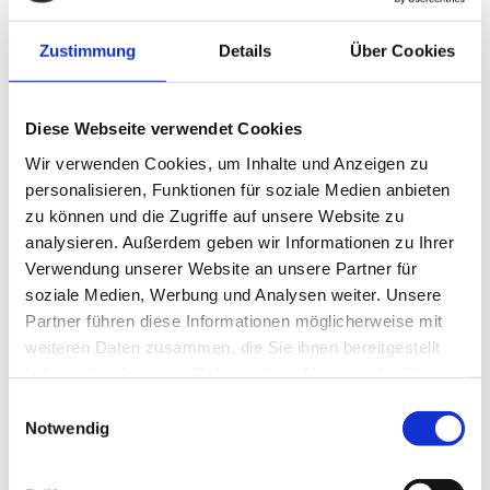
Entwickeln
Zustimmung
Details
Über Cookies
Wir behalten den Überblick.
Diese Webseite verwendet Cookies
Mit innovativen Projekten gegen den Reformstau.
Wir verwenden Cookies, um Inhalte und Anzeigen zu
personalisieren, Funktionen für soziale Medien anbieten
zu können und die Zugriffe auf unsere Website zu
Vernetzen
analysieren. Außerdem geben wir Informationen zu Ihrer
Verwendung unserer Website an unsere Partner für
soziale Medien, Werbung und Analysen weiter. Unsere
Partner führen diese Informationen möglicherweise mit
Wir verhelfen zum Durchblick.
weiteren Daten zusammen, die Sie ihnen bereitgestellt
Mit Kontakten in unserem grossen und langjährigen
haben oder die sie im Rahmen Ihrer Nutzung der Dienste
Netzwerk.
gesammelt haben.
Einwilligungsauswahl
Notwendig
Aufbrechen